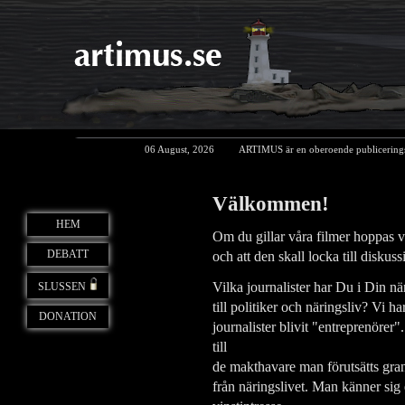
06 August, 2026
ARTIMUS är en oberoende publicerings
Välkommen!
HEM
Om du gillar våra filmer hoppas vi
DEBATT
och att den skall locka till disku
Vilka journalister har Du i Din 
SLUSSEN
till politiker och näringsliv? Vi h
DONATION
journalister blivit "entreprenörer"
till
de makthavare man förutsätts gran
från näringslivet. Man känner sig 