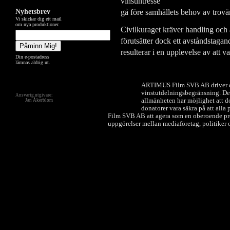
vinstintresse
gå före samhällets behov av trovär
Nyhetsbrev
Vi skickar dig ett mail
om nya produktioner.
Civilkuraget kräver handling och 
förutsätter dock ett avståndstag
resulterar i en upplevelse av att va
Din e-postadress
lämnas aldrig ut.
ARTIMUS Film SVB AB driver de
vinstutdelningsbegränsning. Dett
Ansvarig utgivare:
allmänheten har möjlighet att do
Jan Åkerblom
donatorer vara säkra på att all
Film SVB AB att agera som en oberoende prod
uppgörelser mellan mediaföretag, politiker o