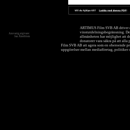
ARTIMUS Film SVB AB driver de
vinstutdelningsbegränsning. Dett
Ansvarig utgivare:
allmänheten har möjlighet att do
Jan Åkerblom
donatorer vara säkra på att all
Film SVB AB att agera som en oberoende prod
uppgörelser mellan mediaföretag, politiker o